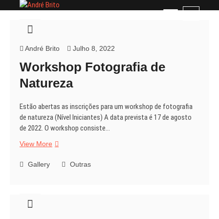
Skip
André Brito
PERFIL PROFISSIONAL
M
to
e
content
n
u
André Brito
Julho 8, 2022
B
Workshop Fotografia de
u
t
Natureza
t
o
Estão abertas as inscrições para um workshop de fotografia
n
de natureza (Nível Iniciantes) A data prevista é 17 de agosto
de 2022. O workshop consiste…
Workshop
View More
Fotografia
de
Gallery
Outras
Natureza