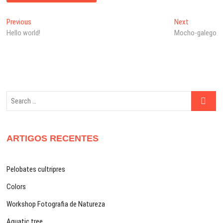
Navegação
Previous
Next
Previous
Next
post:
post:
Hello world!
Mocho-galego
de
artigos
Search
…
ARTIGOS RECENTES
Pelobates cultripres
Colors
Workshop Fotografia de Natureza
Aquatic tree