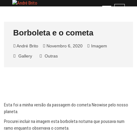
Skip
André Brito
PERFIL PROFISSIONAL
M
to
e
content
n
u
Borboleta e o cometa
B
u
André Brito
Novembro 6, 2020
Imagem
t
t
Gallery
Outras
o
n
Esta foi a minha versão da passagem do cometa Neowise pelo nosso
planeta.
Procurei incluir na imagem esta borboleta noturna que pousava num
ramo enquanto observava o cometa.