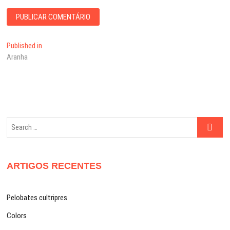
Navegação
Published in
Aranha
de
artigos
Search
…
ARTIGOS RECENTES
Pelobates cultripres
Colors