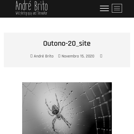
Skip
André Brito
PERFIL PROFISSIONAL
M
to
e
content
n
u
B
u
Outono-20_site
t
t
André Brito
Novembro 15, 2020
o
n