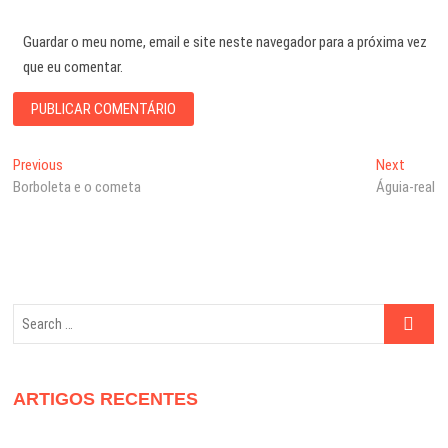
Guardar o meu nome, email e site neste navegador para a próxima vez
que eu comentar.
Navegação
Previous
Next
Previous
Next
post:
post:
Borboleta e o cometa
Águia-real
de
artigos
Search
…
ARTIGOS RECENTES