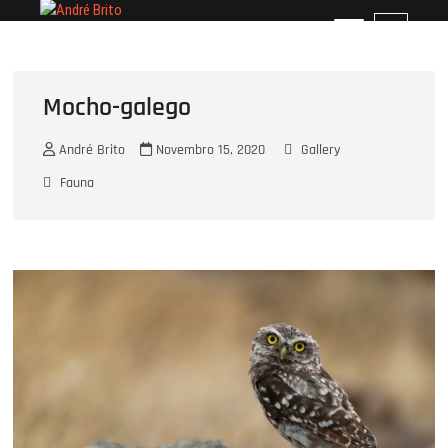
Skip
André Brito
PERFIL PROFISSIONAL
M
to
e
content
n
u
Mocho-galego
B
u
André Brito
Novembro 15, 2020
Gallery
t
t
Fauna
o
n