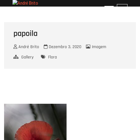
Skip
André Brito
PERFIL PROFISSIONAL
M
to
e
content
n
u
papoila
B
u
André Brito
Dezembro 3, 2020
Imagem
t
t
Gallery
Flora
o
n