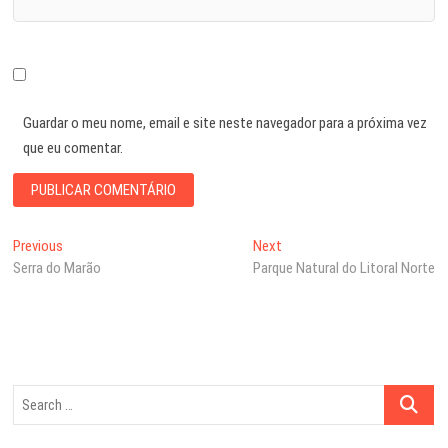
Guardar o meu nome, email e site neste navegador para a próxima vez
que eu comentar.
Navegação
Previous
Next
Previous
Next
post:
post:
Serra do Marão
Parque Natural do Litoral Norte
de
artigos
Search
…