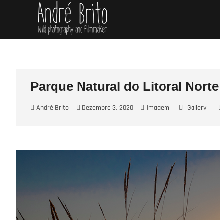
Skip
André Brito
PERFIL PROFISSIONAL
to
content
Parque Natural do Litoral Norte
André Brito
Dezembro 3, 2020
Imagem
Gallery