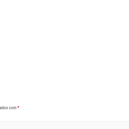
cados com
*