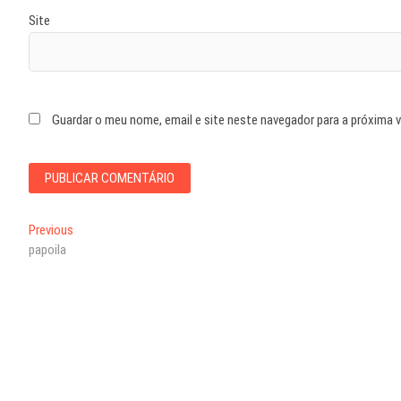
Site
Guardar o meu nome, email e site neste navegador para a próxima 
Navegação
Previous
Previous
post:
papoila
de
artigos