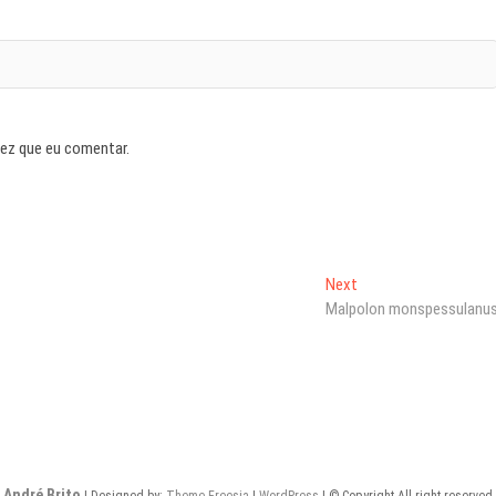
vez que eu comentar.
Next
Next
post:
Malpolon monspessulanu
André Brito
| Designed by:
Theme Freesia
|
WordPress
| © Copyright All right reserved