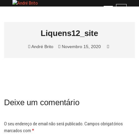
Skip
André Brito
PERFIL PROFISSIONAL
M
to
e
content
n
u
Liquens12_site
B
u
André Brito
Novembro 15, 2020
t
t
o
n
Deixe um comentário
O seu endereço de email não será publicado.
Campos obrigatórios
marcados com
*