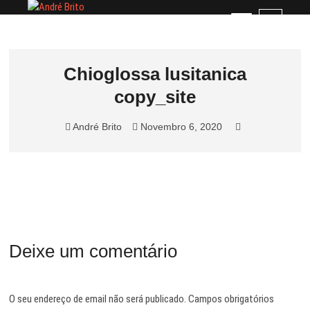
Skip
André Brito
PERFIL PROFISSIONAL
M
to
e
content
n
u
Chioglossa lusitanica
B
copy_site
u
t
t
André Brito
Novembro 6, 2020
o
n
Deixe um comentário
O seu endereço de email não será publicado.
Campos obrigatórios