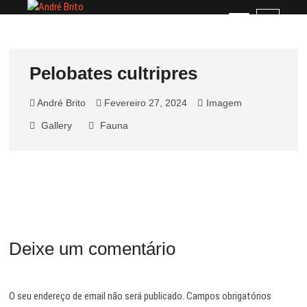
Skip
André Brito
PERFIL PROFISSIONAL
M
to
e
content
n
u
Pelobates cultripres
B
u
André Brito
Fevereiro 27, 2024
Imagem
t
t
Gallery
Fauna
o
n
Deixe um comentário
O seu endereço de email não será publicado.
Campos obrigatórios