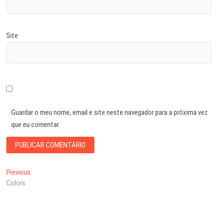
Site
Guardar o meu nome, email e site neste navegador para a próxima vez
que eu comentar.
Navegação
Previous
Previous
post:
Colors
de
artigos