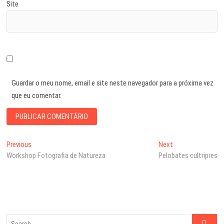
Site
Guardar o meu nome, email e site neste navegador para a próxima vez
que eu comentar.
Navegação
Previous
Next
Previous
Next
post:
post:
Workshop Fotografia de Natureza
Pelobates cultripres
de
artigos
Search