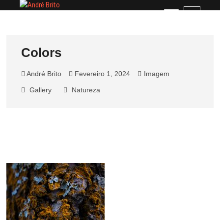
Skip
André Brito
PERFIL PROFISSIONAL
M
to
e
content
n
u
Colors
B
u
André Brito
Fevereiro 1, 2024
Imagem
t
t
Gallery
Natureza
o
n