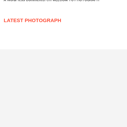
LATEST PHOTOGRAPH
André Brito
| Designed by:
Theme Freesia
|
WordPress
| © Copyright All right
reserved
flickr
Instagram