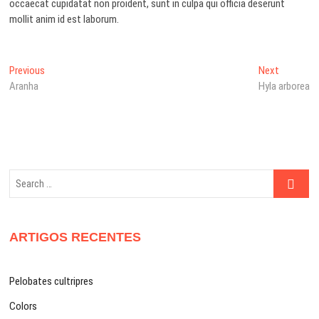
occaecat cupidatat non proident, sunt in culpa qui officia deserunt
mollit anim id est laborum.
Navegação
Previous
Next
Previous
Next
post:
post:
Aranha
Hyla arborea
de
artigos
Search
…
ARTIGOS RECENTES
Pelobates cultripres
Colors