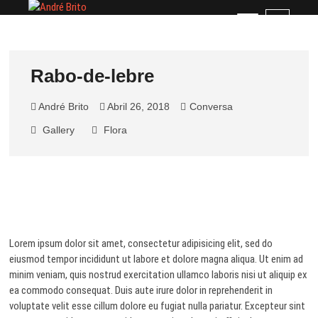
Skip
André Brito
PERFIL PROFISSIONAL
M
to
e
content
n
u
Rabo-de-lebre
B
u
André Brito
Abril 26, 2018
Conversa
t
t
Gallery
Flora
o
n
Lorem ipsum dolor sit amet, consectetur adipisicing elit, sed do
eiusmod tempor incididunt ut labore et dolore magna aliqua. Ut enim ad
minim veniam, quis nostrud exercitation ullamco laboris nisi ut aliquip ex
ea commodo consequat. Duis aute irure dolor in reprehenderit in
voluptate velit esse cillum dolore eu fugiat nulla pariatur. Excepteur sint