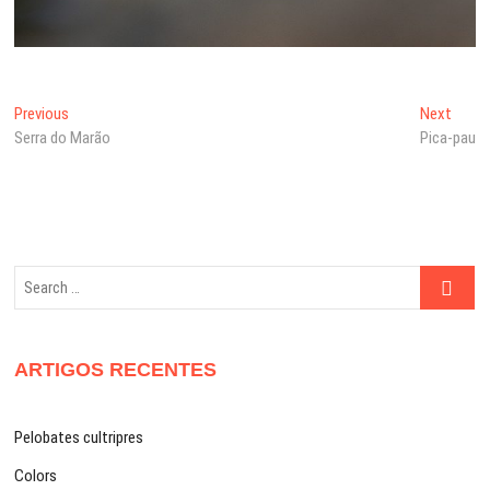
Navegação
Previous
Next
Previous
Next
post:
post:
Serra do Marão
Pica-pau
de
artigos
Search
…
ARTIGOS RECENTES
Pelobates cultripres
Colors