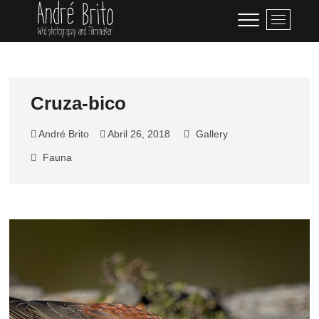
Skip
André Brito
PERFIL PROFISSIONAL
M
to
e
content
n
u
B
u
Cruza-bico
t
t
André Brito
Abril 26, 2018
Gallery
o
Fauna
n