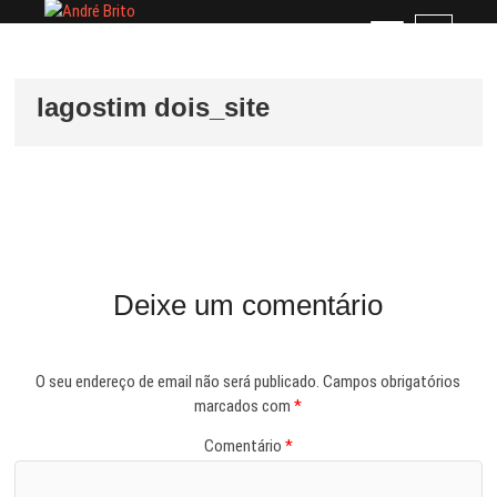
Skip
André Brito
PERFIL PROFISSIONAL
M
to
e
content
n
u
lagostim dois_site
B
u
t
t
o
n
Deixe um comentário
O seu endereço de email não será publicado.
Campos obrigatórios
marcados com
*
Comentário
*