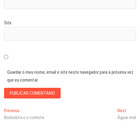
Site
Guardar o meu nome, email e site neste navegador para a próxima vez
que eu comentar.
Navegação
Previous
Next
Previous
Next
post:
post:
Borboleta e o cometa
Águia-real
de
artigos