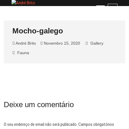
Skip
André Brito
PERFIL PROFISSIONAL
M
to
e
content
n
u
Mocho-galego
B
u
André Brito
Novembro 15, 2020
Gallery
t
t
Fauna
o
n
Deixe um comentário
O seu endereço de email não será publicado.
Campos obrigatórios